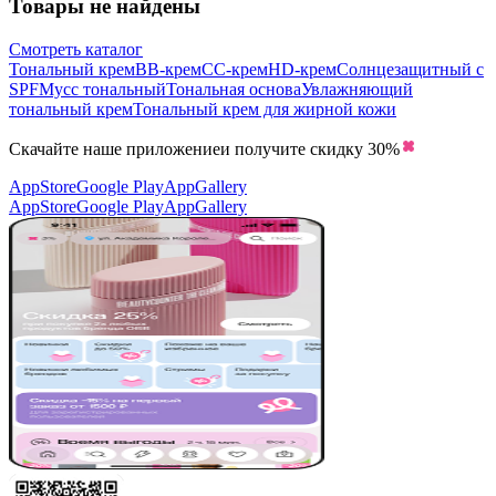
Товары не найдены
Смотреть каталог
Тональный крем
BB-крем
CC-крем
HD-крем
Солнцезащитный с
SPF
Мусс тональный
Тональная основа
Увлажняющий
тональный крем
Тональный крем для жирной кожи
Скачайте наше приложение
и получите скидку
30%
AppStore
Google Play
AppGallery
AppStore
Google Play
AppGallery