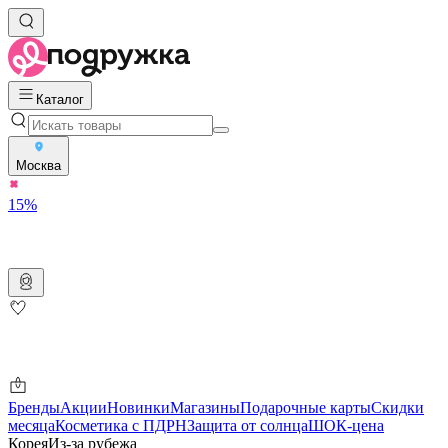
Каталог
Москва
15%
Бренды
Акции
Новинки
Магазины
Подарочные карты
Скидки
месяца
Косметика с ПДРН
Защита от солнца
ШОК-цена
Корея
Из-за рубежа