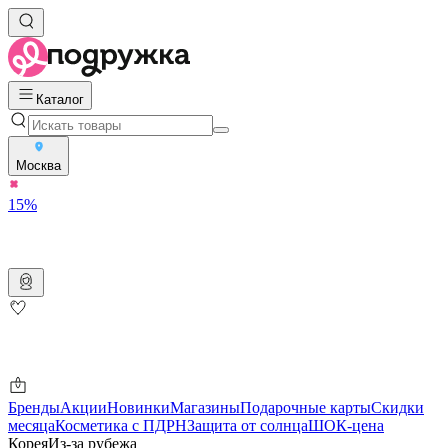
Каталог
Москва
15%
Бренды
Акции
Новинки
Магазины
Подарочные карты
Скидки
месяца
Косметика с ПДРН
Защита от солнца
ШОК-цена
Корея
Из-за рубежа