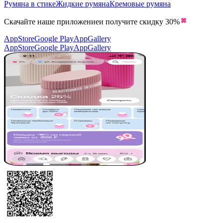
Румяна в стике
Жидкие румяна
Кремовые румяна
Скачайте наше приложение
и получите скидку
30%
AppStore
Google Play
AppGallery
AppStore
Google Play
AppGallery