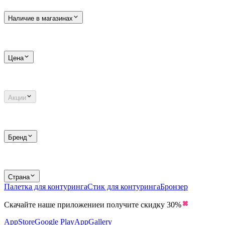
Наличие в магазинах
Цена
Акции
Бренд
Страна
Палетка для контуринга
Стик для контуринга
Бронзер
Скачайте наше приложение
и получите скидку
30%
AppStore
Google Play
AppGallery