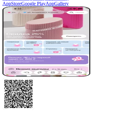
AppStore
Google Play
AppGallery