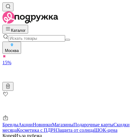
Каталог
Москва
15%
Бренды
Акции
Новинки
Магазины
Подарочные карты
Скидки
месяца
Косметика с ПДРН
Защита от солнца
ШОК-цена
Корея
Из-за рубежа