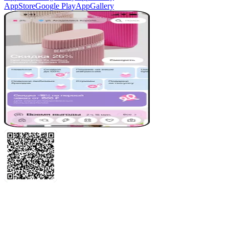
AppStore
Google Play
AppGallery