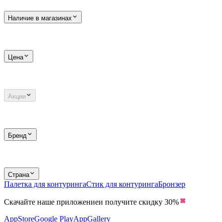
Наличие в магазинах
Цена
Акции
Бренд
Страна
Палетка для контуринга
Стик для контуринга
Бронзер
Скачайте наше приложение
и получите скидку
30%
AppStore
Google Play
AppGallery