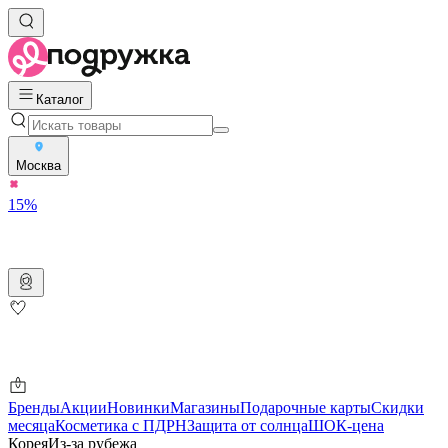
Каталог
Москва
15%
Бренды
Акции
Новинки
Магазины
Подарочные карты
Скидки
месяца
Косметика с ПДРН
Защита от солнца
ШОК-цена
Корея
Из-за рубежа