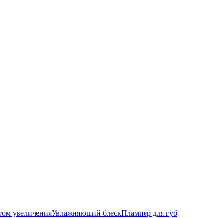
том увеличения
Увлажняющий блеск
Плампер для губ