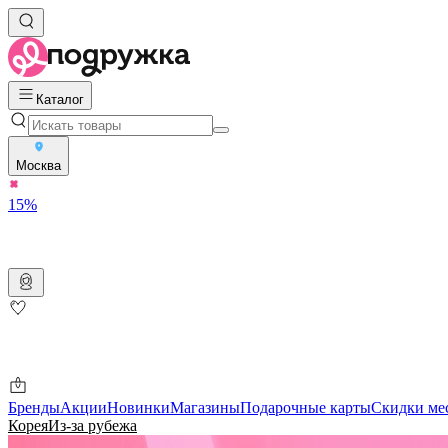
Каталог
Москва
15%
Бренды
Акции
Новинки
Магазины
Подарочные карты
Скидки ме
Корея
Из-за рубежа