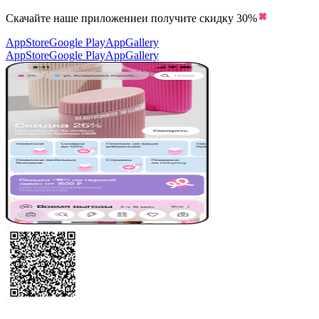
Скачайте наше приложение
и получите скидку
30%
AppStore
Google Play
AppGallery
AppStore
Google Play
AppGallery