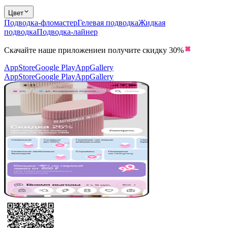
Цвет
Подводка-фломастер
Гелевая подводка
Жидкая
подводка
Подводка-лайнер
Скачайте наше приложение
и получите скидку
30%
AppStore
Google Play
AppGallery
AppStore
Google Play
AppGallery