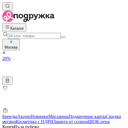
Каталог
Москва
20%
Бренды
Акции
Новинки
Магазины
Подарочные карты
Скидки
месяца
Косметика с ПДРН
Защита от солнца
ШОК-цена
Корея
Из-за рубежа