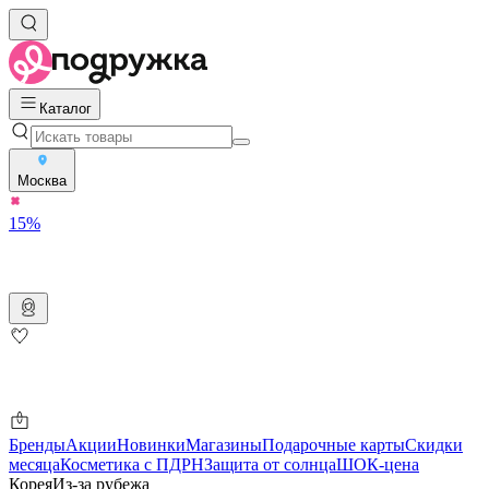
Каталог
Москва
15%
Бренды
Акции
Новинки
Магазины
Подарочные карты
Скидки
месяца
Косметика с ПДРН
Защита от солнца
ШОК-цена
Корея
Из-за рубежа