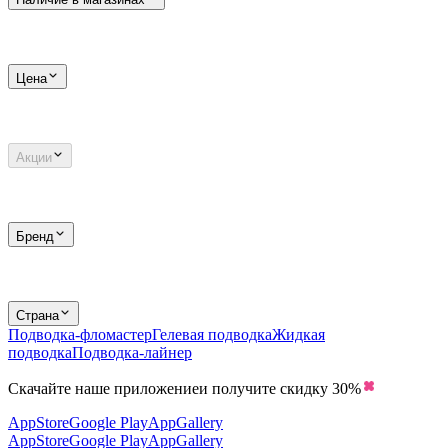
Цена
Акции
Бренд
Страна
Подводка-фломастер
Гелевая подводка
Жидкая
подводка
Подводка-лайнер
Скачайте наше приложение
и получите скидку
30%
AppStore
Google Play
AppGallery
AppStore
Google Play
AppGallery