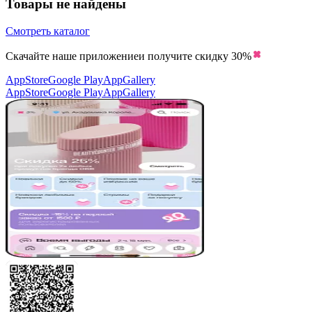
Товары не найдены
Смотреть каталог
Скачайте наше приложение
и получите скидку
30%
AppStore
Google Play
AppGallery
AppStore
Google Play
AppGallery