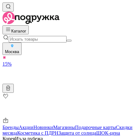
Каталог
Москва
15%
Бренды
Акции
Новинки
Магазины
Подарочные карты
Скидки
месяца
Косметика с ПДРН
Защита от солнца
ШОК-цена
Корея
Из-за рубежа