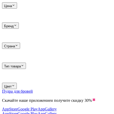
Цена
Бренд
Страна
Тип товара
Цвет
Пудра для бровей
Скачайте наше приложение
и получите скидку
30%
AppStore
Google Play
AppGallery
AppStore
Google Play
AppGallery