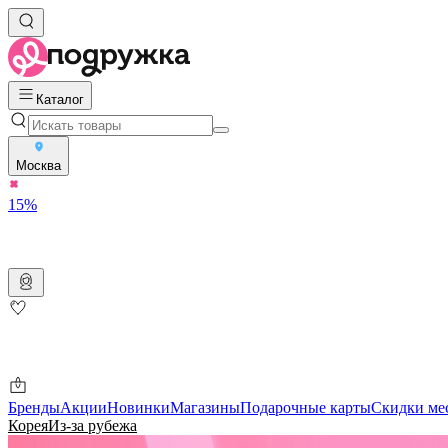
Каталог
Москва
15%
Бренды
Акции
Новинки
Магазины
Подарочные карты
Скидки ме
Корея
Из-за рубежа