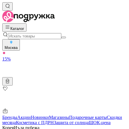
Каталог
Москва
15%
Бренды
Акции
Новинки
Магазины
Подарочные карты
Скидки
месяца
Косметика с ПДРН
Защита от солнца
ШОК-цена
Корея
Из-за рубежа