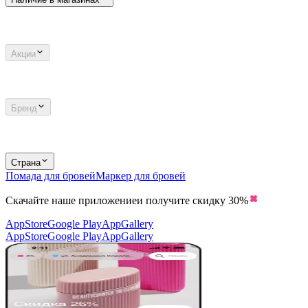
Акции
Бренд
Страна
Помада для бровей
Маркер для бровей
Скачайте наше приложение
и получите скидку
30%
AppStore
Google Play
AppGallery
AppStore
Google Play
AppGallery