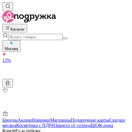
Каталог
Москва
15%
Бренды
Акции
Новинки
Магазины
Подарочные карты
Скидки
месяца
Косметика с ПДРН
Защита от солнца
ШОК-цена
Корея
Из-за рубежа