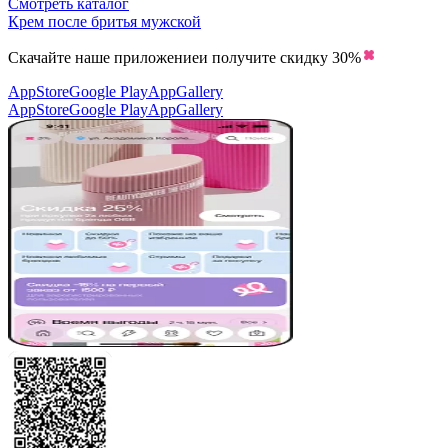
Смотреть каталог
Крем после бритья мужской
Скачайте наше приложение
и получите скидку
30%
AppStore
Google Play
AppGallery
AppStore
Google Play
AppGallery