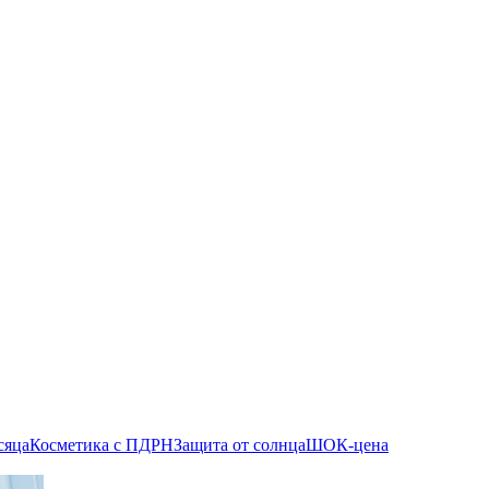
сяца
Косметика с ПДРН
Защита от солнца
ШОК-цена