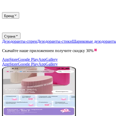
Бренд
Страна
Дезодоранты-спреи
Дезодоранты-стики
Шариковые дезодорант
Скачайте наше приложение
и получите скидку
30%
AppStore
Google Play
AppGallery
AppStore
Google Play
AppGallery