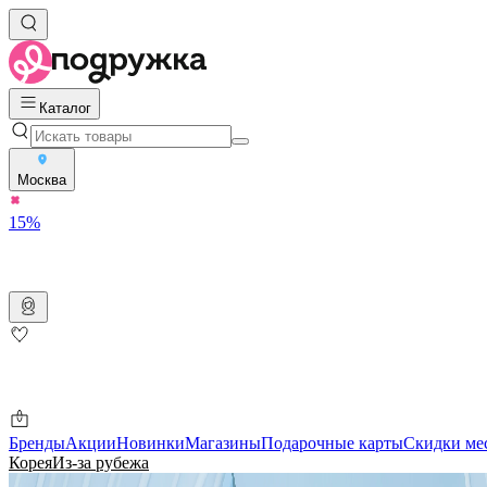
Каталог
Москва
15%
Бренды
Акции
Новинки
Магазины
Подарочные карты
Скидки ме
Корея
Из-за рубежа