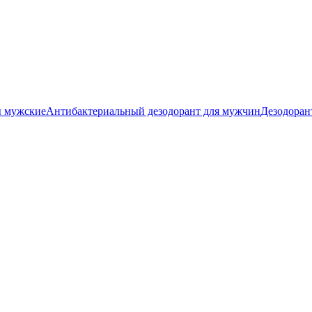
ы мужские
Антибактериальный дезодорант для мужчин
Дезодоран