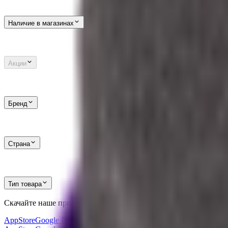
Наличие в магазинах
Акции
Бренд
Страна
Тип товара
Скачайте наше приложение
и получите скидку
30%
AppStore
Google Play
AppGallery