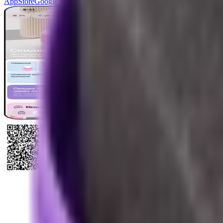
AppStore
Google Play
AppGallery