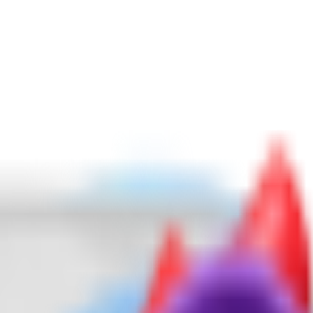
сяца
Косметика с ПДРН
Защита от солнца
ШОК-цена