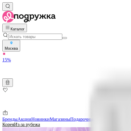
Каталог
Москва
15%
Бренды
Акции
Новинки
Магазины
Подарочные карты
Скидки ме
Корея
Из-за рубежа