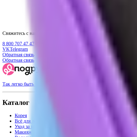
Свяжитесь с нами
8 800 707 47 47
VK
Telegram
Обратная связь
Обратная связь
Так легко быть красивой
Каталог
Корея
Всё для лета
Уход за кожей
Макияж