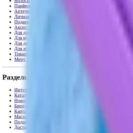
Волосы
Парфюм
Аптечная косметика
Личная гигиена
Подарки
Аксессуары
Для дома
Для мужчин
Для детей
Для животных
Товары для взрослых
Мерч Подружка
Разделы
Интернет-магазин
Каталог
Новинки
Бренды
Карта лояльности
Магазины
Подарочные карты
Доставка и оплата