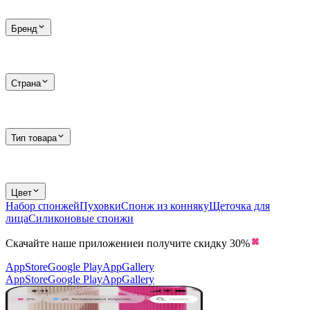
Бренд
Страна
Тип товара
Цвет
Набор спонжей
Пуховки
Спонж из конняку
Щеточка для
лица
Силиконовые спонжи
Скачайте наше приложение
и получите скидку
30%
AppStore
Google Play
AppGallery
AppStore
Google Play
AppGallery