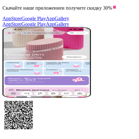
Скачайте наше приложение
и получите скидку
30%
AppStore
Google Play
AppGallery
AppStore
Google Play
AppGallery