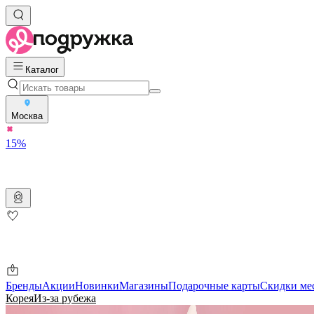
Каталог
Москва
15%
Бренды
Акции
Новинки
Магазины
Подарочные карты
Скидки ме
Корея
Из-за рубежа