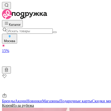
Каталог
Москва
15%
Бренды
Акции
Новинки
Магазины
Подарочные карты
Скидки ме
Корея
Из-за рубежа