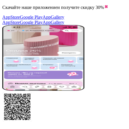
Скачайте наше приложение
и получите скидку
30%
AppStore
Google Play
AppGallery
AppStore
Google Play
AppGallery