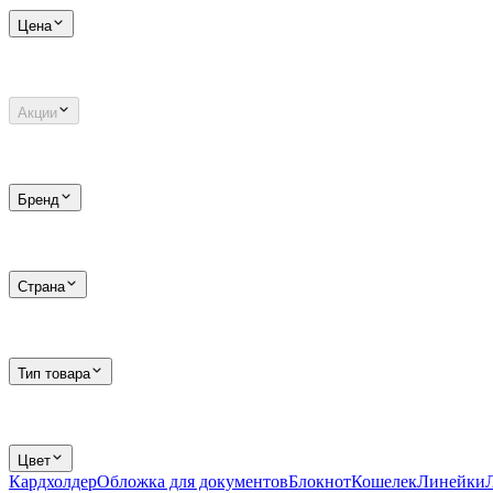
Цена
Акции
Бренд
Страна
Тип товара
Цвет
Кардхолдер
Обложка для документов
Блокнот
Кошелек
Линейки