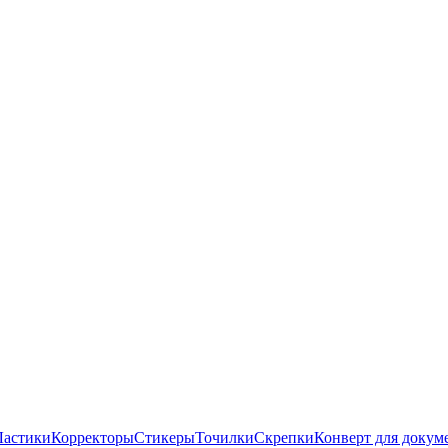
Ластики
Корректоры
Стикеры
Точилки
Скрепки
Конверт для докум