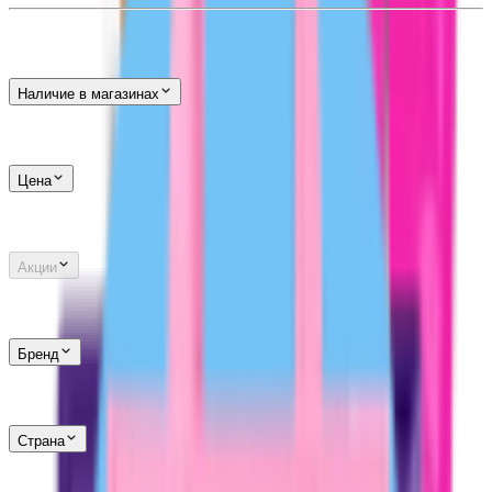
Наличие в магазинах
Цена
Акции
Бренд
Страна