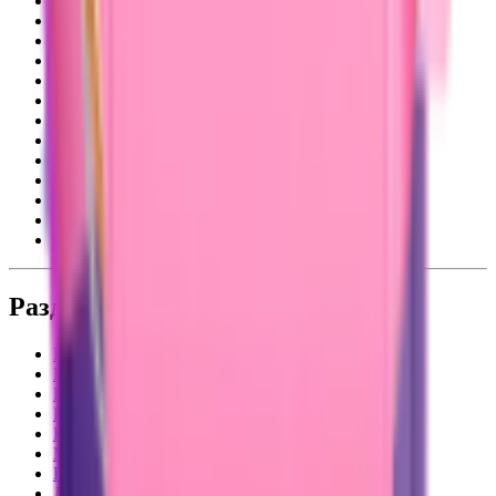
Макияж
Волосы
Парфюм
Аптечная косметика
Личная гигиена
Подарки
Аксессуары
Для дома
Для мужчин
Для детей
Для животных
Товары для взрослых
Мерч Подружка
Разделы
Интернет-магазин
Каталог
Новинки
Бренды
Карта лояльности
Магазины
Подарочные карты
Доставка и оплата