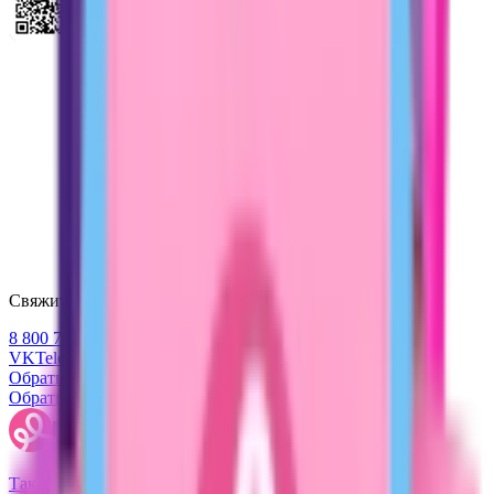
Свяжитесь с нами
8 800 707 47 47
VK
Telegram
Обратная связь
Обратная связь
Так легко быть красивой