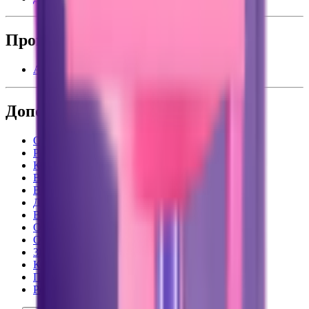
Промо
Акции
Дополнительно
О компании
Работа в Подружке
Контакты
Вниманию покупателей
Возврат товаров
Доставка и оплата
Вопросы и ответы
Обратная связь
Оферта ООО «Табер Трейд»
3D ТУР
Карта сайта
Политика обработки данных
Рекомендательные технологии