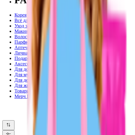
PACK AGE
Корея
Всё для лета
Уход за кожей
Макияж
Волосы
Парфюм
Аптечная косметика
Личная гигиена
Подарки
Аксессуары
Для дома
Для мужчин
Для детей
Для животных
Товары для взрослых
Мерч Подружка