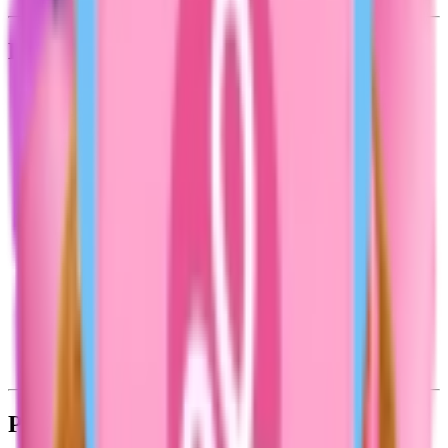
Каталог
Корея
Всё для лета
Уход за кожей
Макияж
Волосы
Парфюм
Аптечная косметика
Личная гигиена
Подарки
Аксессуары
Для дома
Для мужчин
Для детей
Для животных
Товары для взрослых
Мерч Подружка
Разделы