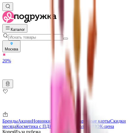
Каталог
Москва
20%
Бренды
Акции
Новинки
Магазины
Подарочные карты
Скидки
месяца
Косметика с ПДРН
Защита от солнца
ШОК-цена
Корея
Из-за рубежа