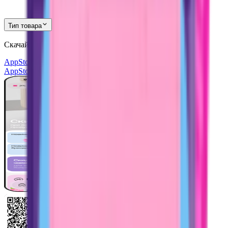
Тип товара
Скачайте наше приложение
и получите скидку
30%
AppStore
Google Play
AppGallery
AppStore
Google Play
AppGallery