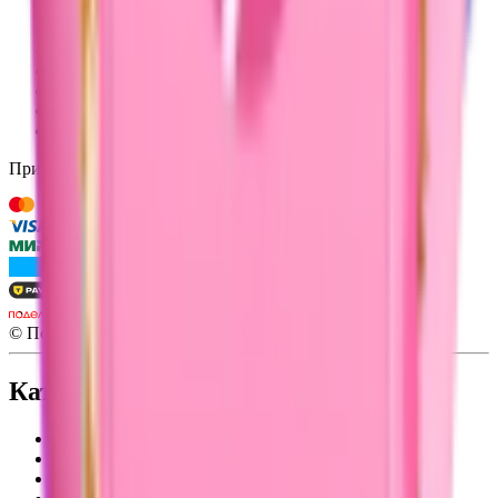
Вопросы и ответы
Обратная связь
Оферта ООО «Табер Трейд»
3D ТУР
Карта сайта
Политика обработки данных
Рекомендательные технологии
Принимаем к оплате
© Подружка, 2026
Каталог
Корея
Всё для лета
Уход за кожей