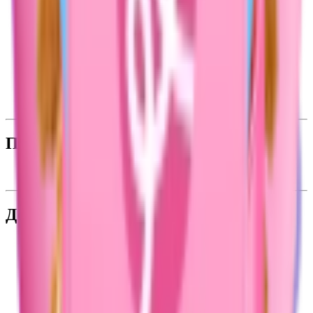
Интернет-магазин
Каталог
Новинки
Бренды
Карта лояльности
Магазины
Подарочные карты
Доставка и оплата
Промо
Акции
Дополнительно
О компании
Работа в Подружке
Контакты
Вниманию покупателей
Возврат товаров
Доставка и оплата