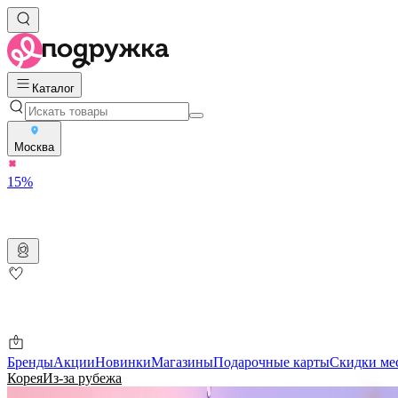
Каталог
Москва
15%
Бренды
Акции
Новинки
Магазины
Подарочные карты
Скидки ме
Корея
Из-за рубежа