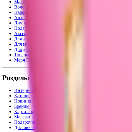
Макияж
Волосы
Парфюм
Аптечная косметика
Личная гигиена
Подарки
Аксессуары
Для дома
Для мужчин
Для детей
Товары для взрослых
Мерч Подружка
Разделы
Интернет-магазин
Каталог
Новинки
Бренды
Карта лояльности
Магазины
Подарочные карты
Доставка и оплата