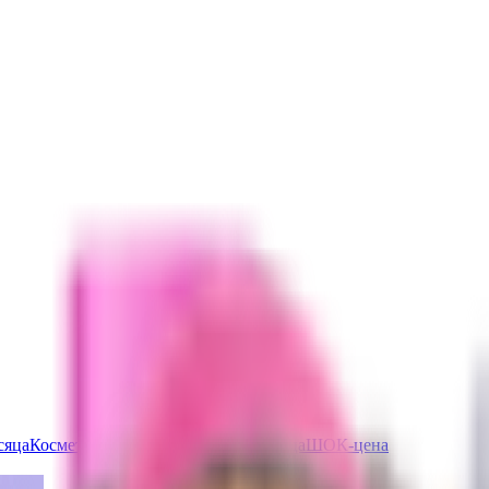
сяца
Косметика с ПДРН
Защита от солнца
ШОК-цена