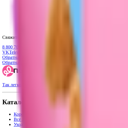
Свяжитесь с нами
8 800 707 47 47
VK
Telegram
Обратная связь
Обратная связь
Так легко быть красивой
Каталог
Корея
Всё для лета
Уход за кожей