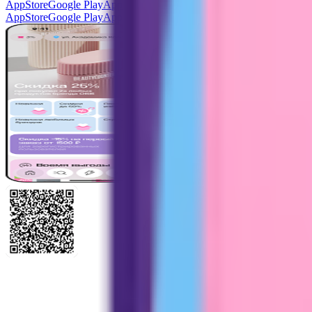
AppStore
Google Play
AppGallery
AppStore
Google Play
AppGallery