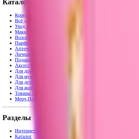
Каталог
Корея
Всё для лета
Уход за кожей
Макияж
Волосы
Парфюм
Аптечная косметика
Личная гигиена
Подарки
Аксессуары
Для дома
Для мужчин
Для детей
Для животных
Товары для взрослых
Мерч Подружка
Разделы
Интернет-магазин
Каталог