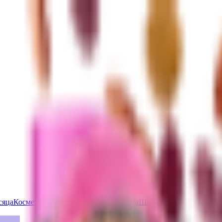
сяца
Косметика с ПДРН
Защита от солнца
ШОК-цена