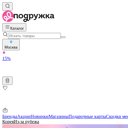
Каталог
Москва
15%
Бренды
Акции
Новинки
Магазины
Подарочные карты
Скидки ме
Корея
Из-за рубежа