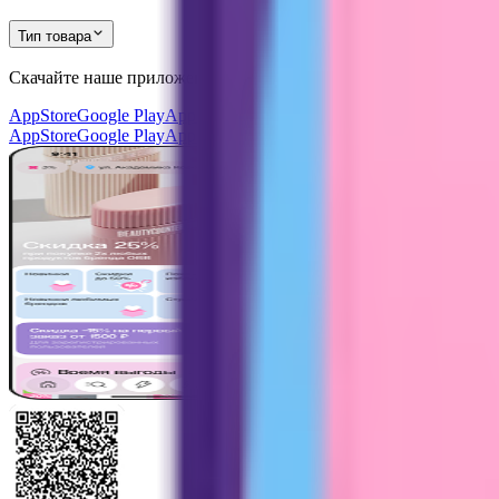
Тип товара
Скачайте наше приложение
и получите скидку
30%
AppStore
Google Play
AppGallery
AppStore
Google Play
AppGallery