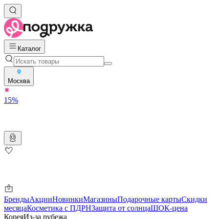
Каталог
Москва
15%
Бренды
Акции
Новинки
Магазины
Подарочные карты
Скидки
месяца
Косметика с ПДРН
Защита от солнца
ШОК-цена
Корея
Из-за рубежа