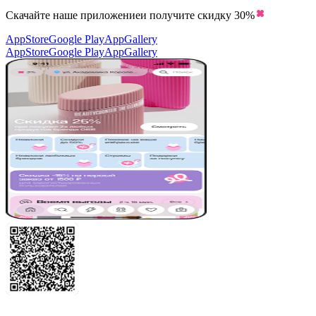
Скачайте наше приложение
и получите скидку
30%
AppStore
Google Play
AppGallery
AppStore
Google Play
AppGallery