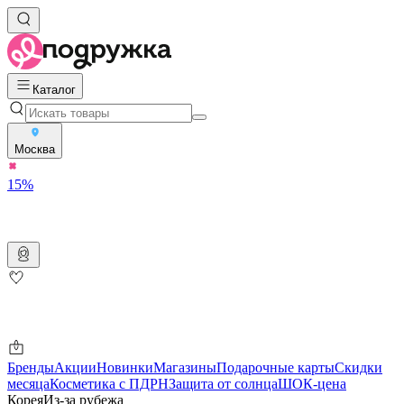
Каталог
Москва
15%
Бренды
Акции
Новинки
Магазины
Подарочные карты
Скидки
месяца
Косметика с ПДРН
Защита от солнца
ШОК-цена
Корея
Из-за рубежа