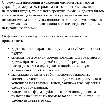
Спонжи для нанесения и удаления макияжа отличаются
формой, размером, материалами изготовления. Так, для
нанесения пудры, тонального средства, румян и других видов
косметики чаще используют аксессуары из силикона,
пенополиуретана и других однородных по текстуре веществ,
а для умывания и очищения лица больше подходят пористые
натуральные спонжи.
От формы спонжей для макияжа зависят нюансы их
применения:
круглыми и квадратными крупными губками наносят
пудру;
спонжи треугольной формы подходят для тонального
крема, при этом широкой стороной средство
распределяют на лбу, щеках и подбородке, а узкой – на
крыльях носа, в области глаз;
маленькие овальные губки позволяют наносить
косметику точечно, они используются для растушевки
консилера под глазами, теней, макияжа глаз, удаления
следов от тональника;
каплевидная форма губок с изгибом подходит всем,
включая начинающих косметологов и визажистов, их
удобно держать в руках.