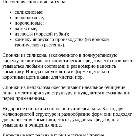
По составу спонжи делятся на:
силиконовые;
целлюлозные;
поролоновые;
латексные;
из люфы (морской губки);
конняку японского производства (из волокон
тропического растения).
Спонжи из силикона, заключенного в полиуретановую
капсулу, не впитывают косметические средства, что позволяет
умываться любыми составами и равномерно наносить
косметику. Иногда выпускаются в форме щеточки с
короткими щетинками для чистки пор.
Спонжи из целлюлозы обеспечивают идеальное очищение
лица, имеют пористую структуру и нуждаются в смачивании
перед применением.
Недорогие спонжи из поролона универсальны. Благодаря
мелкопористой структуре и разнообразию форм они подходят
для нанесения косметики, масок, уходовых средств, для
умывания и очищения лица.
Латексные натуральные губки мягкие и упругие,