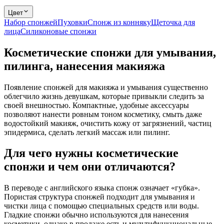
Цвет
Набор спонжей
Пуховки
Спонж из конняку
Щеточка для
лица
Силиконовые спонжи
Косметические спонжи для умывания,
пилинга, нанесения макияжа
Появление спонжей для макияжа и умывания существенно
облегчило жизнь девушкам, которые привыкли следить за
своей внешностью. Компактные, удобные аксессуары
позволяют нанести ровным тоном косметику, смыть даже
водостойкий макияж, очистить кожу от загрязнений, частиц
эпидермиса, сделать легкий массаж или пилинг.
Для чего нужны косметические
спонжи и чем они отличаются?
В переводе с английского языка спонж означает «губка».
Пористая структура спонжей подходит для умывания и
чистки лица с помощью специальных средств или воды.
Гладкие спонжи обычно используются для нанесения
косметики, однако в продаже есть и мультифункциональные