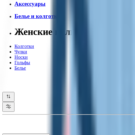
Аксессуары
Белье и колготки
Женские колготки
Колготки
Чулки
Носки
Гольфы
Белье