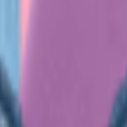
случаи жизни
оновых колготок. Тонкие и потолще, телесные, черные и цветны
которые идеально дополнят образ, и где купить их по невероят
к
испортить даже самый продуманный look, поэтому к их выбору 
которые уместно смотрятся с любым нарядом. Их нужно подбират
го гламура и сделают ножки визуально стройнее.
почитают ценительницы неформального молодежного стиля, а та
статочно женских колготок в 5-20 den – они добавляют коже гла
итаются модели плотностью 40-50 den, а на зиму стоит приобре
упателей