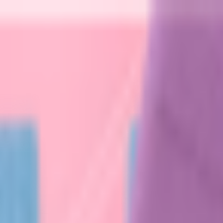
сяца
Косметика с ПДРН
Защита от солнца
ШОК-цена