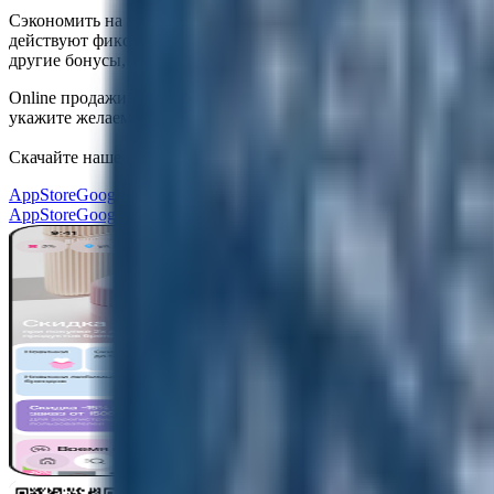
Сэкономить на покупке качественных колготок для женщин по
действуют фиксированные скидки в утренние часы и по 15 чис
другие бонусы, которые позволяют получить от шоппинга мак
Online продажи осуществляются в любое время суток. Чтобы не
укажите желаемый способ доставки и оплаты. Листайте наш кат
Скачайте наше приложение
и получите скидку
30%
AppStore
Google Play
AppGallery
AppStore
Google Play
AppGallery