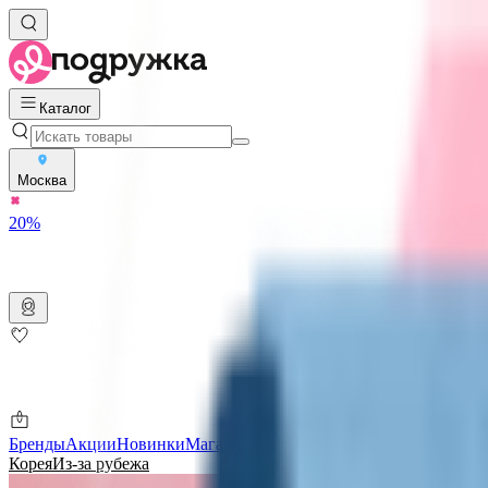
Каталог
Москва
20%
Бренды
Акции
Новинки
Магазины
Подарочные карты
Скидки ме
Корея
Из-за рубежа