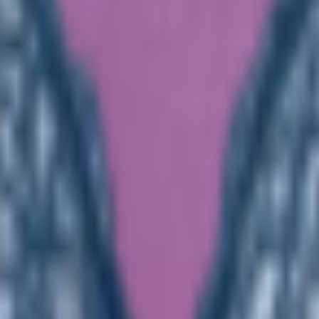
может калейдоскоп щедрых акций и специальных предложений о
лам, регулярно проводятся распродажи ограниченного ассортиме
симум приятных эмоций.
дорого заказать понравившиеся капроновые колготки и другие д
алог и выбирайте все, что придется по душе – а мы позаботимся