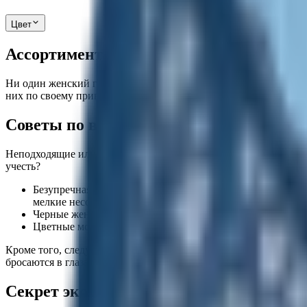
Цвет
Ассортимент женских колготок на все 
Ни один женский гардероб не обходится без качественных капр
них по своему привлекателен. Как выбрать женские колготки, 
Советы по выбору капроновых колгото
Неподходящие или некачественные капроновые колготы могут 
учесть?
Безупречная классика – телесные капроновые колготки, 
мелкие несовершенства кожи.
Черные женские колготки добавят образу немного изящно
Цветные модели и изделия с затейливыми рисунками пред
Кроме того, следует обратить внимание на плотность. Летом до
бросаются в глаза. Осенью и весной оптимальным вариантом сч
Секрет экономии для рачительных пок