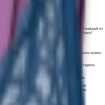
е, классические и фантазийные – вариантов масса, и каждый из
но низкой цене? «Подружка» подскажет правильный ответ!
следует подходить крайне ответственно. Какие нюансы нужно
ь в тон кожи или немного темнее – так вы сможете скрыть
кже те, кто стремится к неординарности в мелочах.
дкости и приятного блеска, но при этом абсолютно не
сти утепленные эластичные колготы от 70 den и выше.