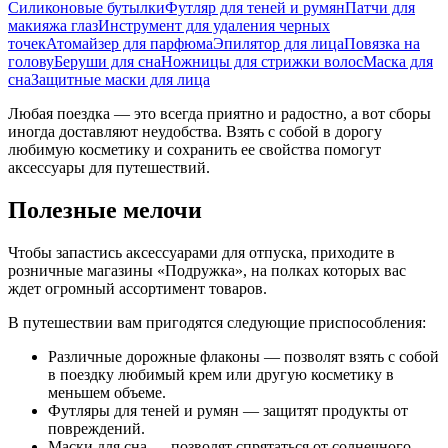
Силиконовые бутылки
Футляр для теней и румян
Патчи для
макияжа глаз
Инструмент для удаления черных
точек
Атомайзер для парфюма
Эпилятор для лица
Повязка на
голову
Беруши для сна
Ножницы для стрижки волос
Маска для
сна
Защитные маски для лица
Любая поездка — это всегда приятно и радостно, а вот сборы
иногда доставляют неудобства. Взять с собой в дорогу
любимую косметику и сохранить ее свойства помогут
аксессуары для путешествий.
Полезные мелочи
Чтобы запастись аксессуарами для отпуска, приходите в
розничные магазины «Подружка», на полках которых вас
ждет огромный ассортимент товаров.
В путешествии вам пригодятся следующие приспособления:
Различные дорожные флаконы — позволят взять с собой
в поездку любимый крем или другую косметику в
меньшем объеме.
Футляры для теней и румян — защитят продукты от
повреждений.
Маски для сна — позволят спрятаться от солнечного