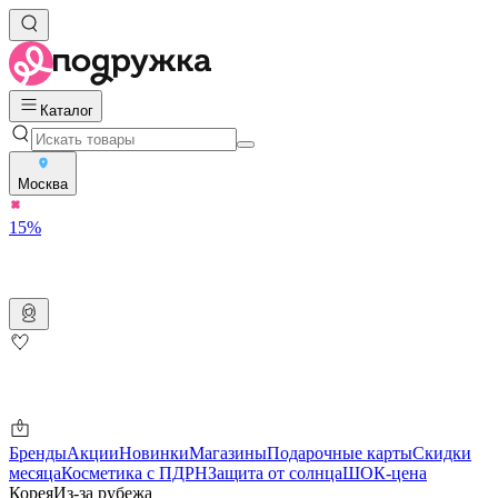
Каталог
Москва
15%
Бренды
Акции
Новинки
Магазины
Подарочные карты
Скидки
месяца
Косметика с ПДРН
Защита от солнца
ШОК-цена
Корея
Из-за рубежа