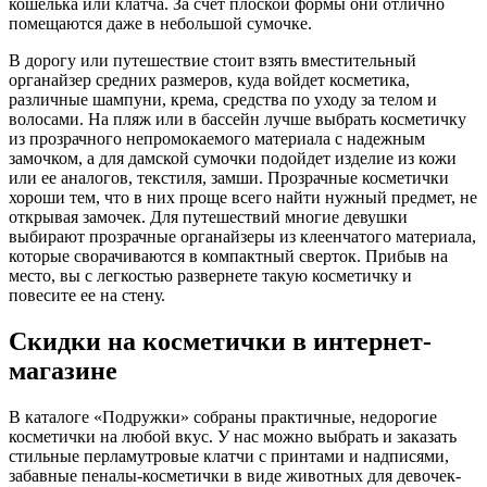
кошелька или клатча. За счет плоской формы они отлично
помещаются даже в небольшой сумочке.
В дорогу или путешествие стоит взять вместительный
органайзер средних размеров, куда войдет косметика,
различные шампуни, крема, средства по уходу за телом и
волосами. На пляж или в бассейн лучше выбрать косметичку
из прозрачного непромокаемого материала с надежным
замочком, а для дамской сумочки подойдет изделие из кожи
или ее аналогов, текстиля, замши. Прозрачные косметички
хороши тем, что в них проще всего найти нужный предмет, не
открывая замочек. Для путешествий многие девушки
выбирают прозрачные органайзеры из клеенчатого материала,
которые сворачиваются в компактный сверток. Прибыв на
место, вы с легкостью развернете такую косметичку и
повесите ее на стену.
Скидки на косметички в интернет-
магазине
В каталоге «Подружки» собраны практичные, недорогие
косметички на любой вкус. У нас можно выбрать и заказать
стильные перламутровые клатчи с принтами и надписями,
забавные пеналы-косметички в виде животных для девочек-