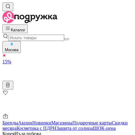
Каталог
Москва
15%
Бренды
Акции
Новинки
Магазины
Подарочные карты
Скидки
месяца
Косметика с ПДРН
Защита от солнца
ШОК-цена
Корея
Из-за рубежа