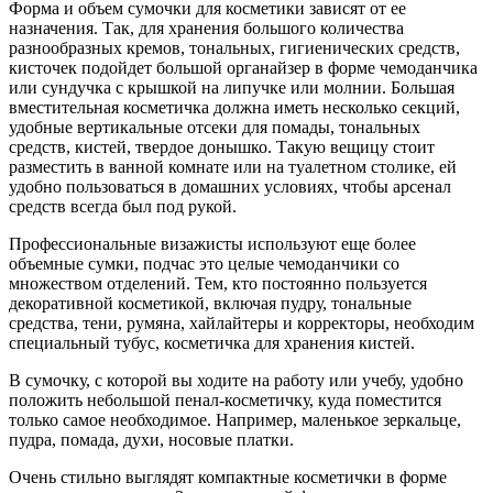
Форма и объем сумочки для косметики зависят от ее
назначения. Так, для хранения большого количества
разнообразных кремов, тональных, гигиенических средств,
кисточек подойдет большой органайзер в форме чемоданчика
или сундучка с крышкой на липучке или молнии. Большая
вместительная косметичка должна иметь несколько секций,
удобные вертикальные отсеки для помады, тональных
средств, кистей, твердое донышко. Такую вещицу стоит
разместить в ванной комнате или на туалетном столике, ей
удобно пользоваться в домашних условиях, чтобы арсенал
средств всегда был под рукой.
Профессиональные визажисты используют еще более
объемные сумки, подчас это целые чемоданчики со
множеством отделений. Тем, кто постоянно пользуется
декоративной косметикой, включая пудру, тональные
средства, тени, румяна, хайлайтеры и корректоры, необходим
специальный тубус, косметичка для хранения кистей.
В сумочку, с которой вы ходите на работу или учебу, удобно
положить небольшой пенал-косметичку, куда поместится
только самое необходимое. Например, маленькое зеркальце,
пудра, помада, духи, носовые платки.
Очень стильно выглядят компактные косметички в форме