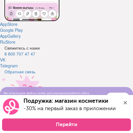
AppStore
Google Play
AppGallery
RuStore
Свяжитесь с нами
8 800 707 47 47
VK
Telegram
Обратная связь
Мы используем файлы cookie для улучшения работы сайта.
Понятно
Продолжая просматривать сайт, вы соглашаетесь с условиями
Подружка: магазин косметики
использования cookie-файлов
Свяжитесь с нами
-30% на первый заказ в приложении
Оставьте свой телефон и мы вам перезвоним
Телефон
Перейти
Отправить заявку