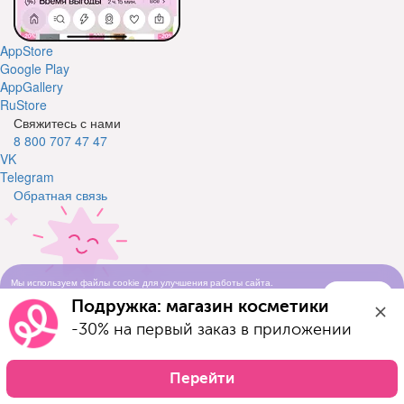
AppStore
Google Play
AppGallery
RuStore
Свяжитесь с нами
8 800 707 47 47
VK
Telegram
Обратная связь
Мы используем файлы cookie для улучшения работы сайта.
Свяжитесь с нами
Понятно
Продолжая просматривать сайт, вы соглашаетесь с условиями
Подружка: магазин косметики
использования cookie-файлов
Оставьте свой телефон и мы вам перезвоним
-30% на первый заказ в приложении
Телефон
Отправить заявку
Перейти
Я ознакомился(-ась) с условиями Договора-оферты и даю
согласие на обработку моих персональных данных