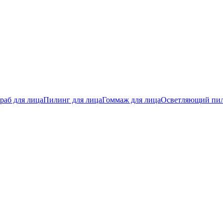
раб для лица
Пилинг для лица
Гоммаж для лица
Осветляющий пи