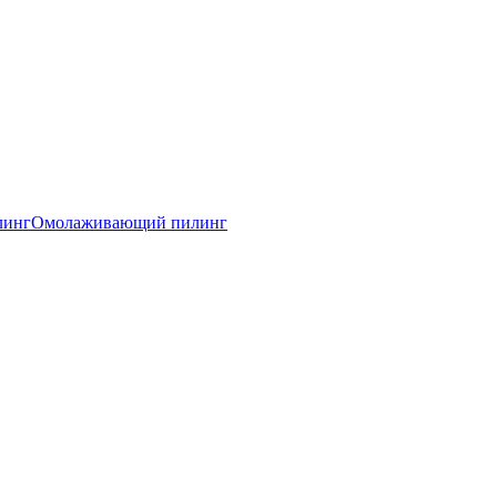
линг
Омолаживающий пилинг