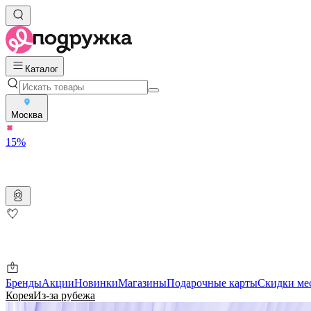
Каталог
Москва
15%
Бренды
Акции
Новинки
Магазины
Подарочные карты
Скидки ме
Корея
Из-за рубежа