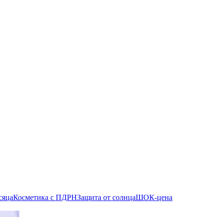
сяца
Косметика с ПДРН
Защита от солнца
ШОК-цена