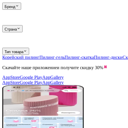
Бренд
Страна
Тип товара
Корейский пилинг
Пилинг-гель
Пилинг-скатка
Пилинг-диски
Ск
Скачайте наше приложение
и получите скидку
30%
AppStore
Google Play
AppGallery
AppStore
Google Play
AppGallery