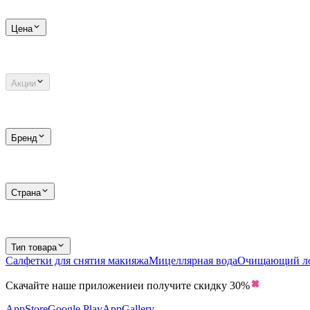
Цена
Акции
Бренд
Страна
Тип товара
Салфетки для снятия макияжа
Мицеллярная вода
Очищающий ло
Скачайте наше приложение
и получите скидку
30%
AppStore
Google Play
AppGallery