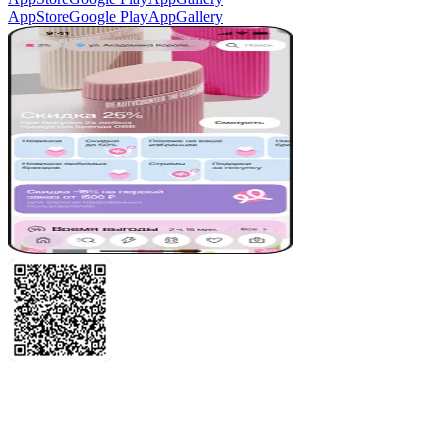
AppStore
Google Play
AppGallery