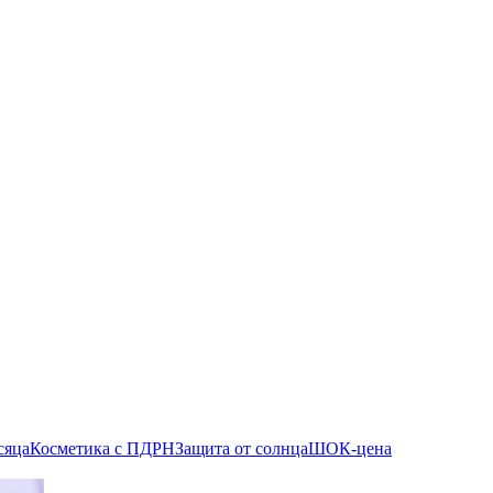
сяца
Косметика с ПДРН
Защита от солнца
ШОК-цена