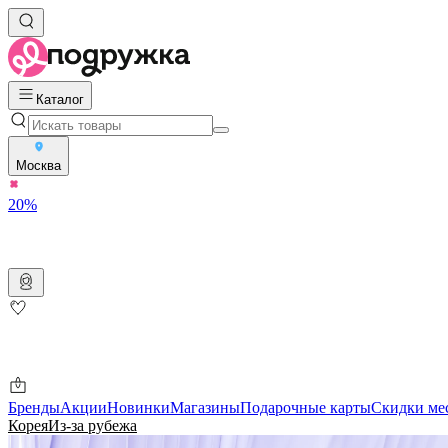
Каталог
Москва
20%
Бренды
Акции
Новинки
Магазины
Подарочные карты
Скидки ме
Корея
Из-за рубежа