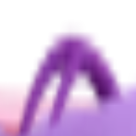
сяца
Косметика с ПДРН
Защита от солнца
ШОК-цена