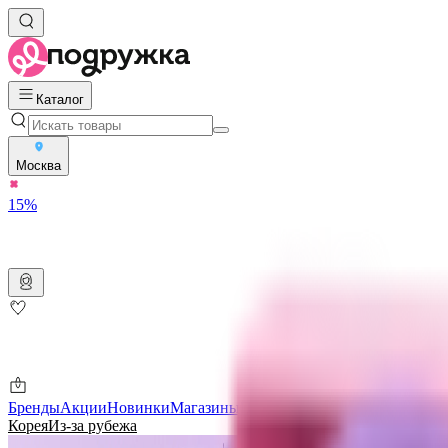
Каталог
Москва
15%
Бренды
Акции
Новинки
Магазины
Подарочные карты
Скидки ме
Корея
Из-за рубежа