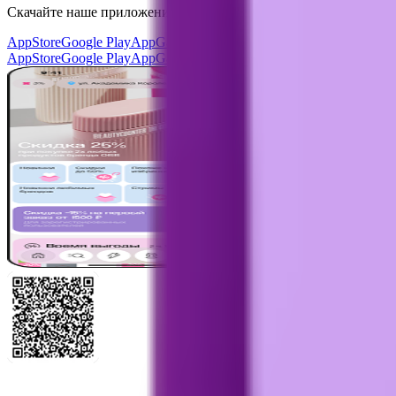
Скачайте наше приложение
и получите скидку
30%
AppStore
Google Play
AppGallery
AppStore
Google Play
AppGallery