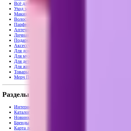
Всё для лета
Уход за кожей
Макияж
Волосы
Парфюм
Аптечная косметика
Личная гигиена
Подарки
Аксессуары
Для дома
Для мужчин
Для детей
Для животных
Товары для взрослых
Мерч Подружка
Разделы
Интернет-магазин
Каталог
Новинки
Бренды
Карта лояльности