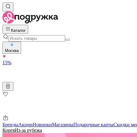
Каталог
Москва
15%
Бренды
Акции
Новинки
Магазины
Подарочные карты
Скидки ме
Корея
Из-за рубежа