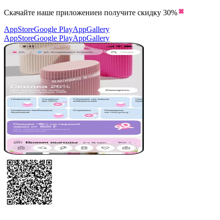
Скачайте наше приложение
и получите скидку
30%
AppStore
Google Play
AppGallery
AppStore
Google Play
AppGallery