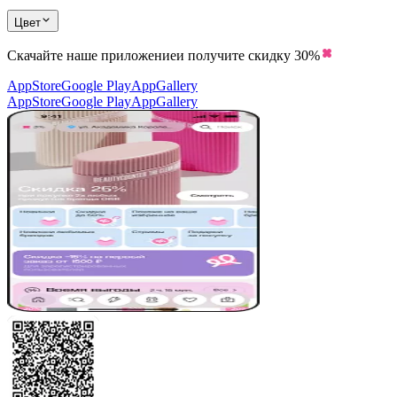
Цвет
Скачайте наше приложение
и получите скидку
30%
AppStore
Google Play
AppGallery
AppStore
Google Play
AppGallery