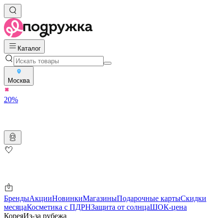
Каталог
Москва
20%
Бренды
Акции
Новинки
Магазины
Подарочные карты
Скидки
месяца
Косметика с ПДРН
Защита от солнца
ШОК-цена
Корея
Из-за рубежа