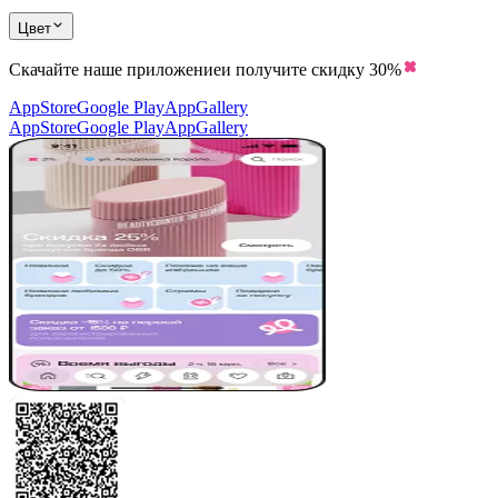
Цвет
Скачайте наше приложение
и получите скидку
30%
AppStore
Google Play
AppGallery
AppStore
Google Play
AppGallery