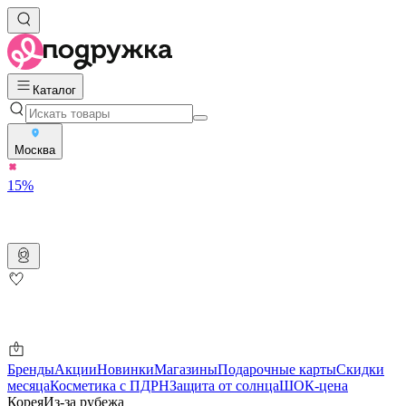
Каталог
Москва
15%
Бренды
Акции
Новинки
Магазины
Подарочные карты
Скидки
месяца
Косметика с ПДРН
Защита от солнца
ШОК-цена
Корея
Из-за рубежа