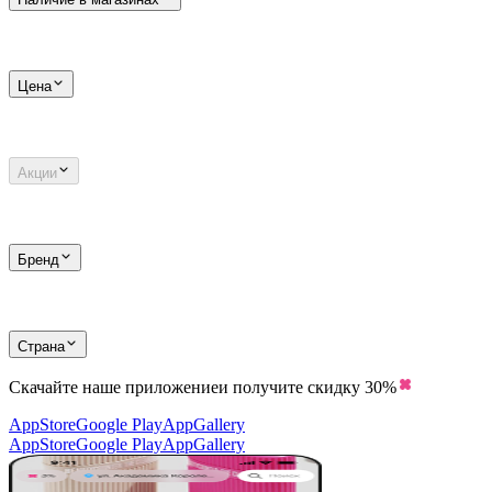
Цена
Акции
Бренд
Страна
Скачайте наше приложение
и получите скидку
30%
AppStore
Google Play
AppGallery
AppStore
Google Play
AppGallery