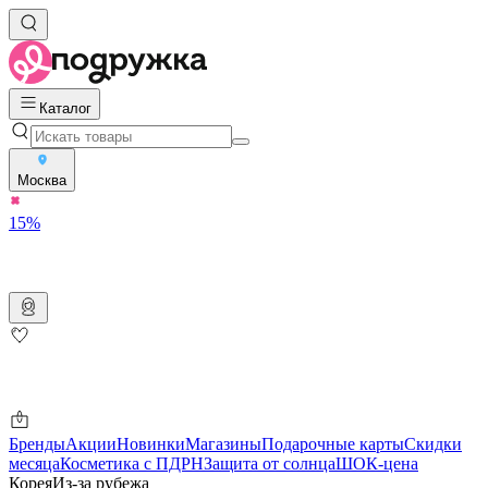
Каталог
Москва
15%
Бренды
Акции
Новинки
Магазины
Подарочные карты
Скидки
месяца
Косметика с ПДРН
Защита от солнца
ШОК-цена
Корея
Из-за рубежа