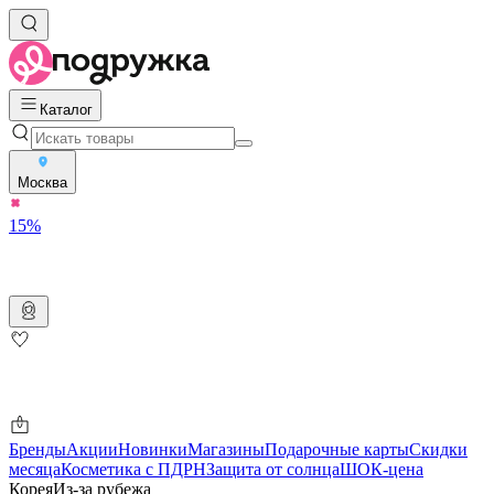
Каталог
Москва
15%
Бренды
Акции
Новинки
Магазины
Подарочные карты
Скидки
месяца
Косметика с ПДРН
Защита от солнца
ШОК-цена
Корея
Из-за рубежа