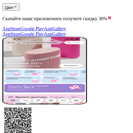
Цвет
Скачайте наше приложение
и получите скидку
30%
AppStore
Google Play
AppGallery
AppStore
Google Play
AppGallery