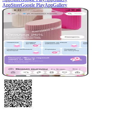
AppStore
Google Play
AppGallery