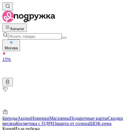
Каталог
Москва
15%
Бренды
Акции
Новинки
Магазины
Подарочные карты
Скидки
месяца
Косметика с ПДРН
Защита от солнца
ШОК-цена
Корея
Из-за рубежа