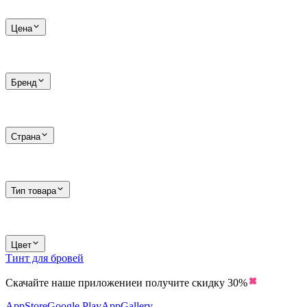
Цена
Бренд
Страна
Тип товара
Цвет
Тинт для бровей
Скачайте наше приложение
и получите скидку
30%
AppStore
Google Play
AppGallery