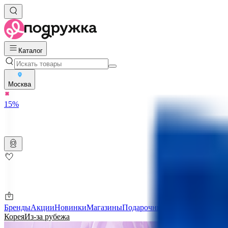
Каталог
Москва
15%
Бренды
Акции
Новинки
Магазины
Подарочные карты
Скидки ме
Корея
Из-за рубежа