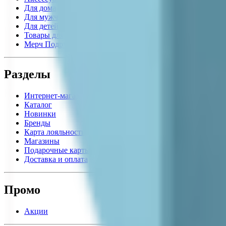
Для дома
Для мужчин
Для детей
Товары для взрослых
Мерч Подружка
Разделы
Интернет-магазин
Каталог
Новинки
Бренды
Карта лояльности
Магазины
Подарочные карты
Доставка и оплата
Промо
Акции