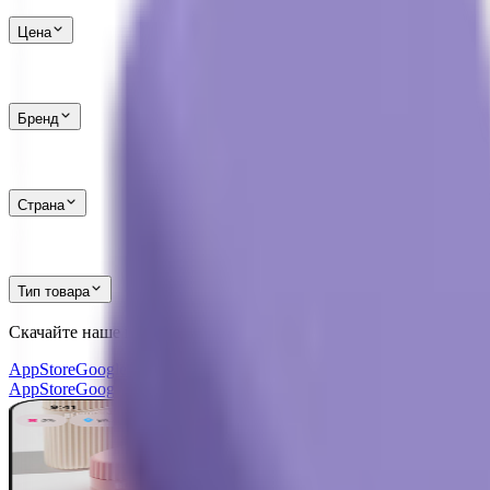
Цена
Бренд
Страна
Тип товара
Скачайте наше приложение
и получите скидку
30%
AppStore
Google Play
AppGallery
AppStore
Google Play
AppGallery