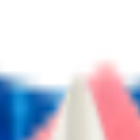
сяца
Косметика с ПДРН
Защита от солнца
ШОК-цена