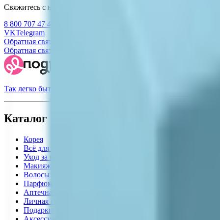
Свяжитесь с нами
8 800 707 47 47
VK
Telegram
Обратная связь
Обратная связь
Так легко быть красивой
Каталог
Корея
Всё для лета
Уход за кожей
Макияж
Волосы
Парфюм
Аптечная косметика
Личная гигиена
Подарки
Аксессуары