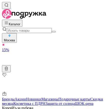
Каталог
Москва
15%
Бренды
Акции
Новинки
Магазины
Подарочные карты
Скидки
месяца
Косметика с ПДРН
Защита от солнца
ШОК-цена
Корея
Из-за рубежа