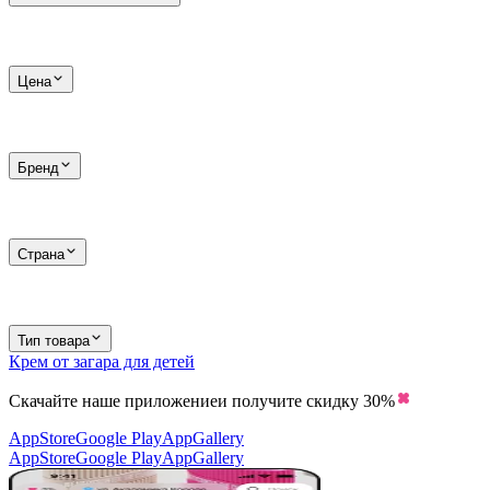
Цена
Бренд
Страна
Тип товара
Крем от загара для детей
Скачайте наше приложение
и получите скидку
30%
AppStore
Google Play
AppGallery
AppStore
Google Play
AppGallery