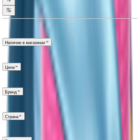
Наличие в магазинах
Цена
Бренд
Страна