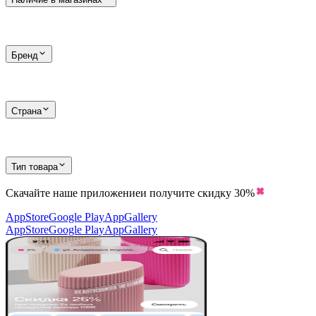
Бренд
Страна
Тип товара
Скачайте наше приложение
и получите скидку
30%
AppStore
Google Play
AppGallery
AppStore
Google Play
AppGallery