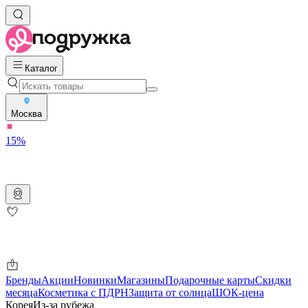
Каталог
Москва
15%
Бренды
Акции
Новинки
Магазины
Подарочные карты
Скидки
месяца
Косметика с ПДРН
Защита от солнца
ШОК-цена
Корея
Из-за рубежа