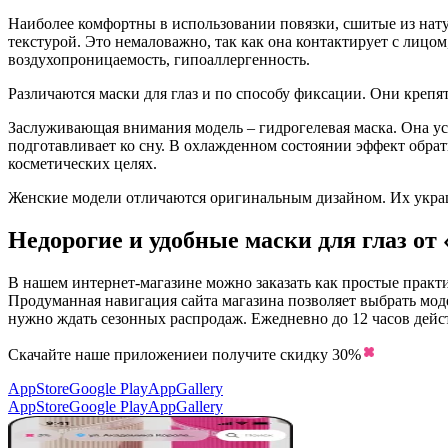
Наиболее комфортны в использовании повязки, сшитые из натур
текстурой. Это немаловажно, так как она контактирует с лицо
воздухопроницаемость, гипоаллергенность.
Различаются маски для глаз и по способу фиксации. Они креп
Заслуживающая внимания модель – гидрогелевая маска. Она уст
подготавливает ко сну. В охлажденном состоянии эффект обра
косметических целях.
Женские модели отличаются оригинальным дизайном. Их укра
Недорогие и удобные маски для глаз о
В нашем интернет-магазине можно заказать как простые практ
Продуманная навигация сайта магазина позволяет выбрать моде
нужно ждать сезонных распродаж. Ежедневно до 12 часов дейст
Скачайте наше приложение
и получите скидку
30%
AppStore
Google Play
AppGallery
AppStore
Google Play
AppGallery