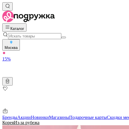
Каталог
Москва
15%
Бренды
Акции
Новинки
Магазины
Подарочные карты
Скидки ме
Корея
Из-за рубежа