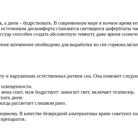
, а днем – бодрствовать. В современном мире в ночное время н
а источником дискомфорта становятся светящиеся циферблаты ча
ессуар способен создать абсолютную темноту даже ярким солнеч
ения затемнение необходимо для выработки во сне гормона мела
ту и нарушениях естественных ритмов сна. Она поможет следу
а освещенности.
жена спит, муж бодрствует: зажигает свет, включает телевизор.
пать днем.
когда рассветает слишком рано.
орному. В качестве безвредной альтернативы врачи советуют пац
 препаратов.