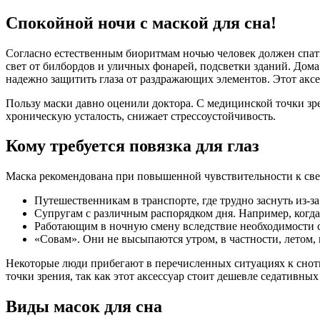
Спокойной ночи с маской для сна!
Согласно естественным биоритмам ночью человек должен спать
свет от билбордов и уличных фонарей, подсветки зданий. Дом
надежно защитить глаза от раздражающих элементов. Этот акс
Пользу маски давно оценили доктора. С медицинской точки зр
хроническую усталость, снижает стрессоустойчивость.
Кому требуется повязка для глаз
Маска рекомендована при повышенной чувствительности к све
Путешественникам в транспорте, где трудно заснуть из-з
Супругам с различным распорядком дня. Например, когда 
Работающим в ночную смену вследствие необходимости с
«Совам». Они не высыпаются утром, в частности, летом, 
Некоторые люди прибегают в перечисленных ситуациях к снотв
точки зрения, так как этот аксессуар стоит дешевле седативных
Виды масок для сна