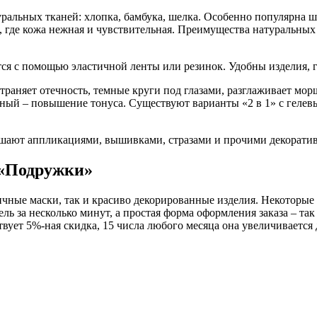
альных тканей: хлопка, бамбука, шелка. Особенно популярна ше
м, где кожа нежная и чувствительная. Преимущества натуральных
ятся с помощью эластичной ленты или резинок. Удобны изделия,
раняет отечность, темные круги под глазами, разглаживает морщ
тный – повышение тонуса. Существуют варианты «2 в 1» с гелев
шают аппликациями, вышивками, стразами и прочими декорати
т «Подружки»
ичные маски, так и красиво декорированные изделия. Некоторые
ль за несколько минут, а простая форма оформления заказа – та
вует 5%-ная скидка, 15 числа любого месяца она увеличивается 