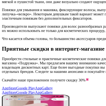
мягкой и пушистой ткани, они даже визуально создают ощущени
Повязки для умывания и макияжа, фиксирующие волосы, выпуск
липучка-«велкро». Некоторым девушкам такой вариант может п
эластичным повязкам без дополнительных фиксаторов.
Производители выпускают повязки для волос разнообразных р
их можно использовать не только для косметических процедур,
Что касается объема головы, то большинство аксессуаров пре
Приятные скидки в интернет-магазине
Приобрести стильные и практичные косметические повязки для
магазина «Подружка». Мы предлагаем вашему вниманию качест
владельцев дисконтных карт. Еще более выгодные покупки вы м
отдельных брендов. Следите за нашими анонсами и покупайте 
Скачайте наше приложение
и получите скидку
30%
AppStore
Google Play
AppGallery
AppStore
Google Play
AppGallery