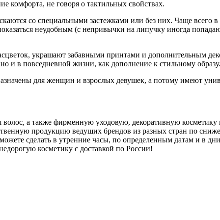
е комфорта, не говоря о тактильных свойствах.
аются со специальными застежками или без них. Чаще всего в 
оказаться неудобным (с непривычки на липучку иногда попадают
асцветок, украшают забавными принтами и дополнительным дек
 но и в повседневной жизни, как дополнение к стильному образу
дназначены для женщин и взрослых девушек, а потому имеют уни
 волос, а также фирменную уходовую, декоративную косметику и
венную продукцию ведущих брендов из разных стран по снижен
ожете сделать в утренние часы, по определенным датам и в дни
недорогую косметику с доставкой по России!