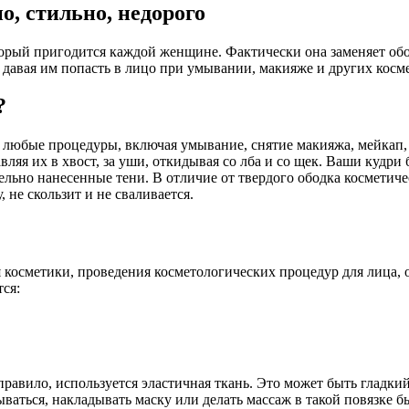
о, стильно, недорого
орый пригодится каждой женщине. Фактически она заменяет ободо
 давая им попасть в лицо при умывании, макияже и других косм
?
ь любые процедуры, включая умывание, снятие макияжа, мейкап,
ляя их в хвост, за уши, откидывая со лба и со щек. Ваши кудри
льно нанесенные тени. В отличие от твердого ободка косметичес
 не скользит и не сваливается.
 косметики, проведения косметологических процедур для лица, о
ся:
 правило, используется эластичная ткань. Это может быть гладк
ываться, накладывать маску или делать массаж в такой повязке б