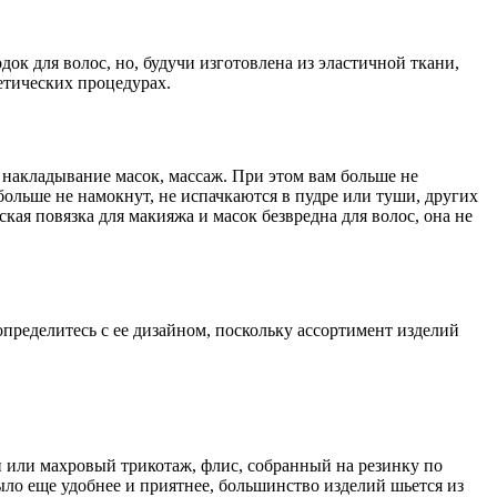
к для волос, но, будучи изготовлена из эластичной ткани,
етических процедурах.
 накладывание масок, массаж. При этом вам больше не
 больше не намокнут, не испачкаются в пудре или туши, других
кая повязка для макияжа и масок безвредна для волос, она не
пределитесь с ее дизайном, поскольку ассортимент изделий
ий или махровый трикотаж, флис, собранный на резинку по
ыло еще удобнее и приятнее, большинство изделий шьется из